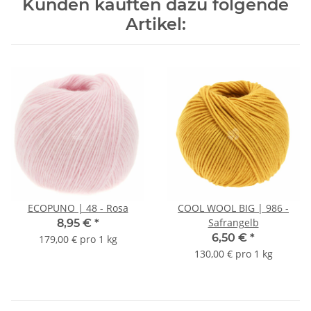
Kunden kauften dazu folgende
Artikel:
ECOPUNO | 48 - Rosa
COOL WOOL BIG | 986 -
Safrangelb
8,95 €
*
6,50 €
*
179,00 € pro 1 kg
130,00 € pro 1 kg