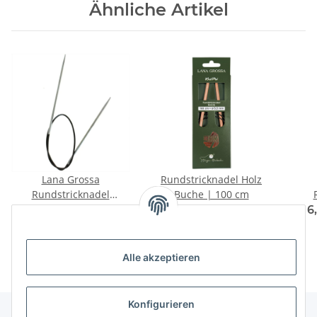
Ähnliche Artikel
Lana Grossa
Rundstricknadel Holz
Rundstricknadel
Buche | 100 cm
Messing | 100 cm
6,50 € -
11,95 €
*
5,95 € -
8,95 €
*
6
Alle akzeptieren
Konfigurieren