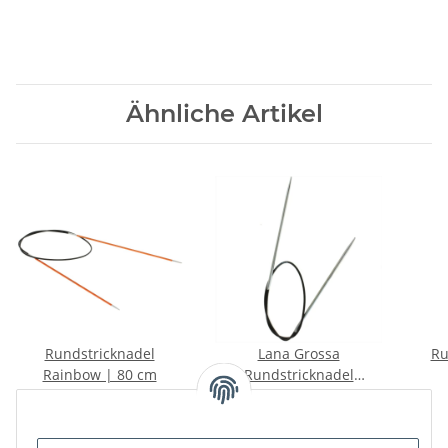
Ähnliche Artikel
Rundstricknadel
Lana Grossa
Ru
Rainbow | 80 cm
Rundstricknadel
Messing | 80 cm
St
5,95 € -
6,50 €
*
6,50 € -
11,95 €
*
Rai