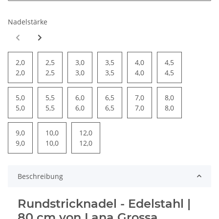
Nadelstärke
2,0
2,5
3,0
3,5
4,0
4,5
2,0
2,5
3,0
3,5
4,0
4,5
5,0
5,5
6,0
6,5
7,0
8,0
5,0
5,5
6,0
6,5
7,0
8,0
9,0
10,0
12,0
9,0
10,0
12,0
Beschreibung
Rundstricknadel - Edelstahl |
80 cm von Lana Grossa