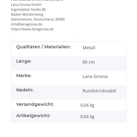
Lana Grossa GmbH
Ingolstädter Straße 86
Baden-Württemberg
Gaimersheim, Deutschland, 85080
info@lanagrossa.de
https://www.lanagrossa.de
Produkteigenschaft
Wert
Qualitäten / Materialien:
Metall
Länge:
80 cm
Marke:
Lana Grossa
Nadeln:
Rundstricknadel
Versandgewicht:
0,04 kg
Artikelgewicht:
0,04
kg