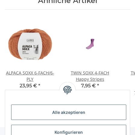
Ähnliche Artikel
ALPACA SOXX 6-FACH/6-
TWIN SOXX 4-FACH
T
PLY
Happy Stripes
23,95 €
*
7,95 €
*
159,67 € pro 1 kg
79,50 € pro 1 kg
Alle akzeptieren
Konfigurieren