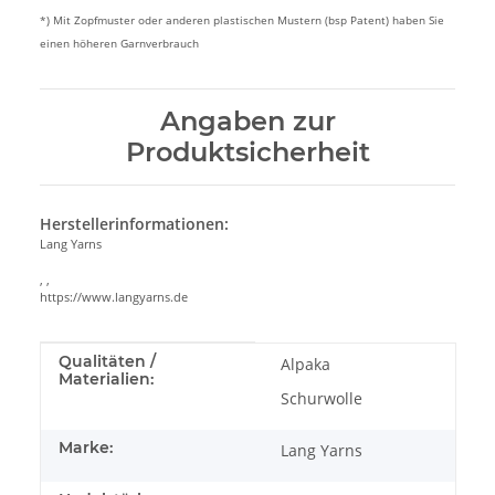
*) Mit Zopfmuster oder anderen plastischen Mustern (bsp Patent) haben Sie
einen höheren Garnverbrauch
Angaben zur
Produktsicherheit
Herstellerinformationen:
Lang Yarns
, ,
https://www.langyarns.de
Produkteigenschaft
Wert
Qualitäten /
Alpaka
Materialien:
Schurwolle
Marke:
Lang Yarns