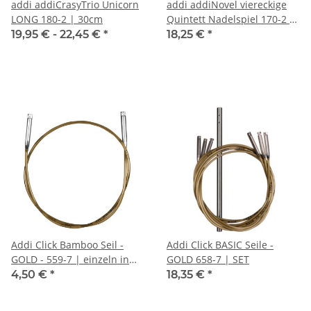
addi addiCrasyTrio Unicorn
addi addiNovel viereckige
LONG 180-2 | 30cm
Quintett Nadelspiel 170-2 |
15cm
19,95 € -
22,45 €
*
18,25 €
*
Addi Click Bamboo Seil -
Addi Click BASIC Seile -
GOLD - 559-7 | einzeln in
GOLD 658-7 | SET
div. Längen
4,50 €
*
18,35 €
*