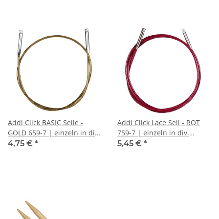
Addi Click BASIC Seile -
Addi Click Lace Seil - ROT
GOLD 659-7 | einzeln in div.
759-7 | einzeln in div.
Längen
Längen
4,75 €
*
5,45 €
*