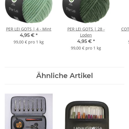
PER LEI GOTS | 4 - Mint
PER LEI GOTS | 28 -
COT
Loden
4,95 €
*
4,95 €
*
99,00 € pro 1 kg
99,00 € pro 1 kg
Ähnliche Artikel