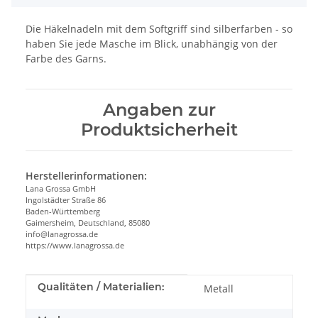
Die Häkelnadeln mit dem Softgriff sind silberfarben - so
haben Sie jede Masche im Blick, unabhängig von der
Farbe des Garns.
Angaben zur
Produktsicherheit
Herstellerinformationen:
Lana Grossa GmbH
Ingolstädter Straße 86
Baden-Württemberg
Gaimersheim, Deutschland, 85080
info@lanagrossa.de
https://www.lanagrossa.de
Produkteigenschaft
Wert
Qualitäten / Materialien:
Metall