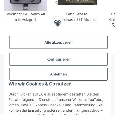
HäkelnadelSET Vairo Alu
Lana Grossa
Hä
mit Holzgriff
HäkelnadelSET Alu mit
Gri
Holzgriff Design-Holz
von
49,95 €
*
64,90 €
*
3
SIGNAL
Alle akzeptieren
Konfigurieren
Unser Geschäft
Ablehnen
Wie wir Cookies & Co nutzen
Informationen
Durch Klicken auf „Alle akzeptieren“ gestatten Sie den
Einsatz folgender Dienste auf unserer Website: YouTube,
Gesetzliche Informationen
Vimeo, PayPal Express Checkout und Ratenzahlung. Sie
können die Einstellung jederzeit ändern (Fingerabdruck-