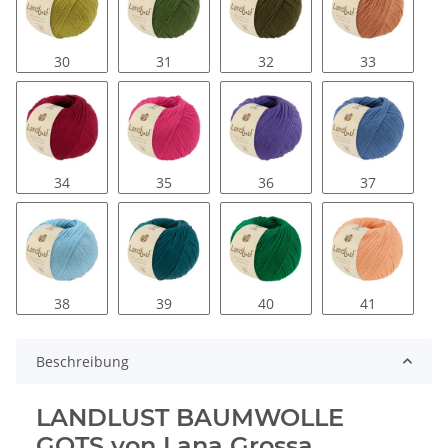
30
31
32
33
34
35
36
37
38
39
40
41
Beschreibung
LANDLUST BAUMWOLLE
GOTS von Lana Grossa