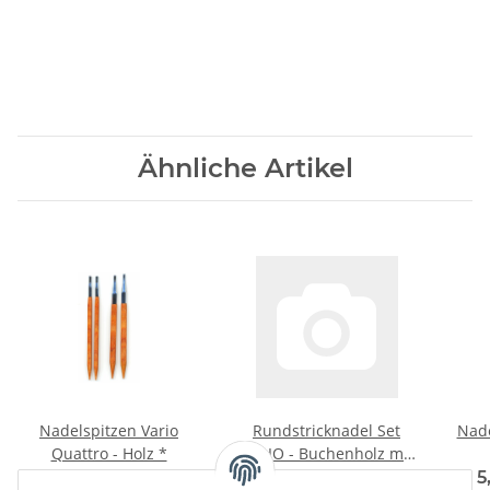
Ähnliche Artikel
Nadelspitzen Vario
Rundstricknadel Set
Nade
Quattro - Holz *
VARIO - Buchenholz mit
austauschbaren
6,95 €
*
74,95 €
*
5