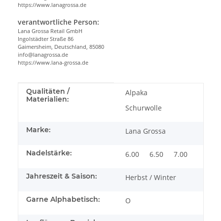
https://www.lanagrossa.de
verantwortliche Person:
Lana Grossa Retail GmbH
Ingolstädter Straße 86
Gaimersheim, Deutschland, 85080
info@lanagrossa.de
https://www.lana-grossa.de
Produkteigenschaft
Wert
Qualitäten /
Alpaka
Materialien:
Schurwolle
Marke:
Lana Grossa
Nadelstärke:
6.00
6.50
7.00
Jahreszeit & Saison:
Herbst / Winter
Garne Alphabetisch:
O