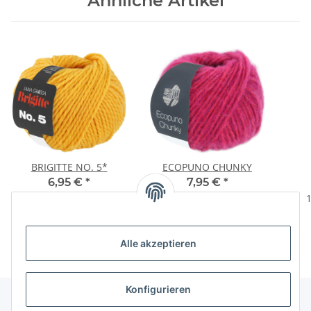
Ähnliche Artikel
BRIGITTE NO. 5*
ECOPUNO CHUNKY
6,95 €
*
7,95 €
*
139,00 € pro 1 kg
159,00 € pro 1 kg
1
Alle akzeptieren
Konfigurieren