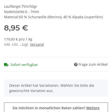
Lauflänge:75m/50gr
Nadelstärke:6 - 7mm
Material:60 % Schurwolle (Merino), 40 % Alpaka (superfein)
8,95 €
179,00 € pro 1 kg
inkl. USt. , zzgl.
Versand
Frage zum Artikel
Sofort verfügbar
x
Dieser Artikel hat Variationen. Wählen Sie bitte die
gewünschte Variation aus.
Sie möchten in monatlichen Raten zahlen?
Weitere