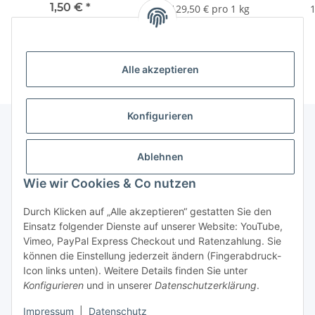
1,50 €
*
129,50 € pro 1 kg
1
1,50 € pro 100 g
Alle akzeptieren
Konfigurieren
Unser Geschäft
Ablehnen
Wie wir Cookies & Co nutzen
Informationen
Durch Klicken auf „Alle akzeptieren“ gestatten Sie den
Einsatz folgender Dienste auf unserer Website: YouTube,
Gesetzliche Informationen
Vimeo, PayPal Express Checkout und Ratenzahlung. Sie
können die Einstellung jederzeit ändern (Fingerabdruck-
Icon links unten). Weitere Details finden Sie unter
Konfigurieren
und in unserer
Datenschutzerklärung
.
Vertrag widerrufen
Impressum
|
Datenschutz
* Alle Preise inkl. gesetzlicher USt., zzgl.
Versand