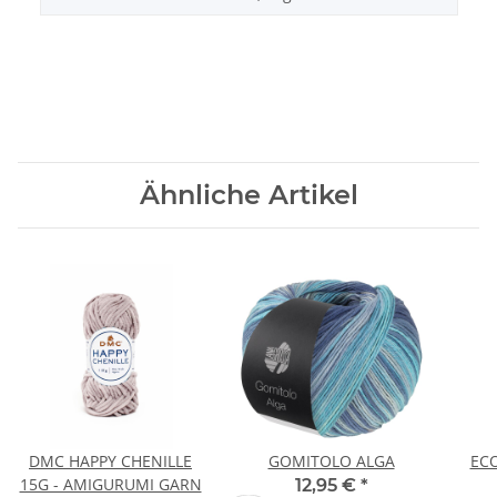
Ähnliche Artikel
DMC HAPPY CHENILLE
GOMITOLO ALGA
EC
15G - AMIGURUMI GARN
12,95 €
*