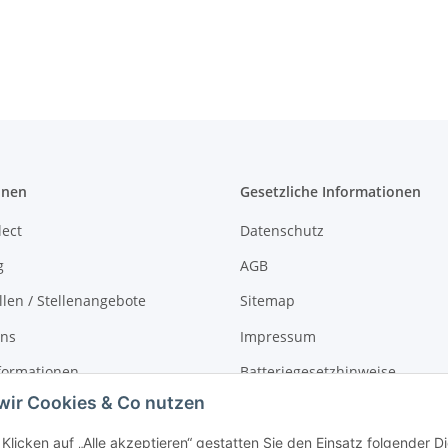
onen
Gesetzliche Informationen
lect
Datenschutz
g
AGB
llen / Stellenangebote
Sitemap
uns
Impressum
formationen
Batteriegesetzhinweise
wir Cookies & Co nutzen
r
Widerrufsrecht
Klicken auf „Alle akzeptieren“ gestatten Sie den Einsatz folgender 