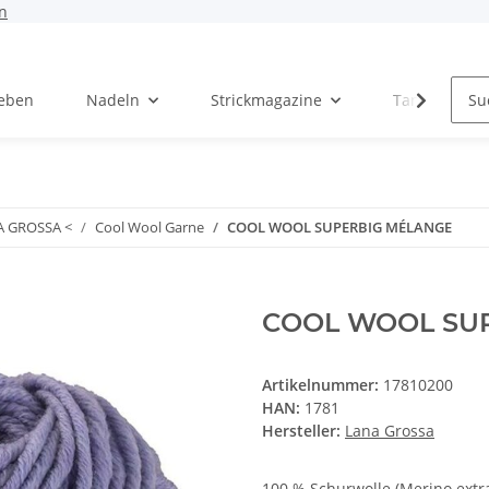
n
Leben
Nadeln
Strickmagazine
Tanja Steinb
A GROSSA <
Cool Wool Garne
COOL WOOL SUPERBIG MÉLANGE
COOL WOOL SU
Artikelnummer:
17810200
HAN:
1781
Hersteller:
Lana Grossa
100 % Schurwolle (Merino extra