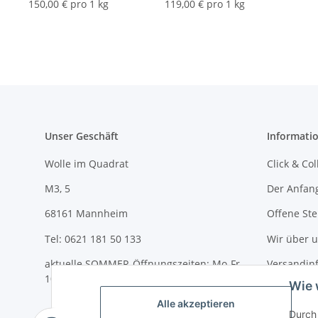
150,00 € pro 1 kg
119,00 € pro 1 kg
Unser Geschäft
Informati
Wolle im Quadrat
Click & Col
M3, 5
Der Anfan
68161 Mannheim
Offene Ste
Tel: 0621 181 50 133
Wir über 
aktuelle SOMMER-Öffnungszeiten: Mo-Fr
Versandin
10-18 Uhr und Sa 10-14 Uhr
Wie 
Newslette
Alle akzeptieren
Durch 