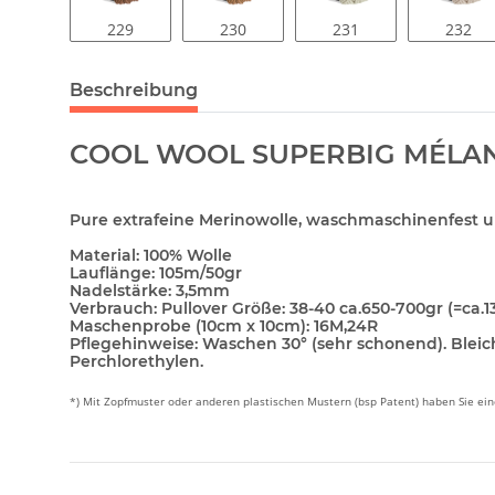
229
230
231
232
Beschreibung
COOL WOOL SUPERBIG MÉLANG
Pure extrafeine Merinowolle, waschmaschinenfest und
Material:
100% Wolle
Lauflänge:
105m/50gr
Nadelstärke:
3,5mm
Verbrauch:
Pullover Größe: 38-40 ca.650-700gr (=ca.1
Maschenprobe (10cm x 10cm):
16M,24R
Pflegehinweise:
Waschen 30° (sehr schonend). Bleic
Perchlorethylen.
*) Mit Zopfmuster oder anderen plastischen Mustern (bsp Patent) haben Sie e