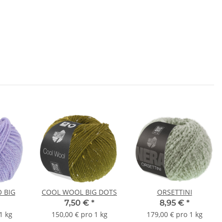
 BIG
COOL WOOL BIG DOTS
ORSETTINI
7,50 €
*
8,95 €
*
1 kg
150,00 € pro 1 kg
179,00 € pro 1 kg