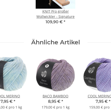
KNIT Pro großer
Wollwickler - Signature
109,90 €
*
Ähnliche Artikel
OOL MERINO
BACO BAMBOO
COOL MERINO
7,95 €
*
8,95 €
*
7,95 €
*
,00 € pro 1 kg
179,00 € pro 1 kg
159,00 € pro 