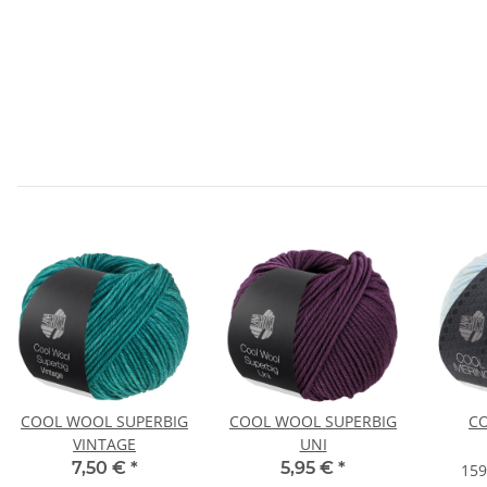
COOL WOOL SUPERBIG
COOL WOOL SUPERBIG
C
VINTAGE
UNI
7,50 €
*
5,95 €
*
159