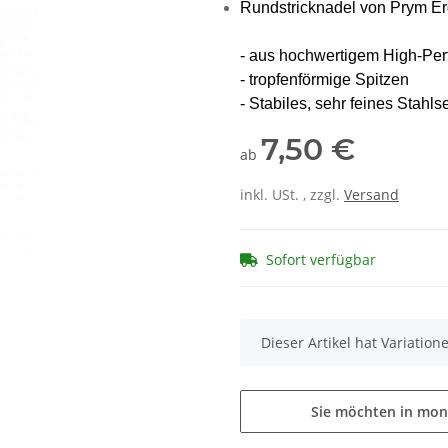
Rundstricknadel von Prym E
- aus hochwertigem High-Per
- tropfenförmige Spitzen
- Stabiles, sehr feines Stahls
7,50 €
ab
inkl. USt. , zzgl.
Versand
Sofort verfügbar
x
Dieser Artikel hat Variatio
Sie möchten in mon