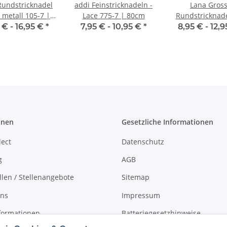
Rundstricknadel
addi Feinstricknadeln -
Lana Gros
 metall 105-7 |
Lace 775-7 | 80cm
Rundstricknade
80cm
cm Design Holz LAL
 € -
16,95 €
*
7,95 € -
10,95 €
*
8,95 € -
12,
Berlin
onen
Gesetzliche Informationen
lect
Datenschutz
g
AGB
llen / Stellenangebote
Sitemap
uns
Impressum
formationen
Batteriegesetzhinweise