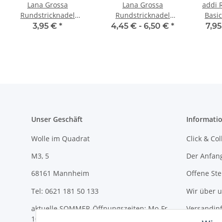
Lana Grossa
Lana Grossa
addi 
Rundstricknadel
Rundstricknadel
Basic
Acrylglas | 80 cm
Acrylglas | 60 cm
3,95 €
*
4,45 € -
6,50 €
*
7,95
Unser Geschäft
Informati
Wolle im Quadrat
Click & Col
M3, 5
Der Anfan
68161 Mannheim
Offene Ste
Tel: 0621 181 50 133
Wir über 
aktuelle SOMMER-Öffnungszeiten: Mo-Fr
Versandin
10-18 Uhr und Sa 10-14 Uhr