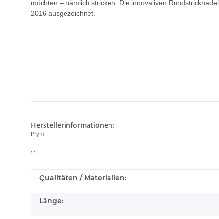
möchten – nämlich stricken. Die innovativen Rundstricknad
2016 ausgezeichnet.
Herstellerinformationen:
Prym
, ,
Produkteigenschaft
Wert
Qualitäten / Materialien:
Länge: