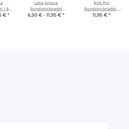
sa
Lana Grossa
Knit Pro
l / 80
Rundstricknadel
Rundstricknadel -
A
Messing | 80 cm
Design Holz | 80 cm |
95 €
*
6,50 € -
11,95 €
*
11,95 €
*
6,0 mm #1