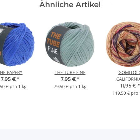
Ähnliche Artikel
HE PAPER*
THE TUBE FINE
GOMITOL
CALIFORNI
7,95 €
*
7,95 €
*
11,95 €
*
50 € pro 1 kg
79,50 € pro 1 kg
119,50 € pro 