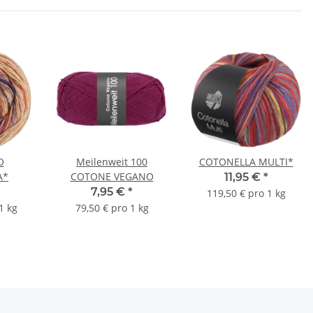
O
Meilenweit 100
COTONELLA MULTI*
A*
COTONE VEGANO
11,95 €
*
7,95 €
*
119,50 € pro 1 kg
1 kg
79,50 € pro 1 kg