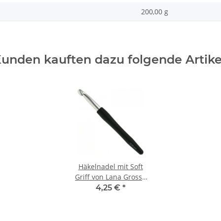
200,00 g
unden kauften dazu folgende Artike
Häkelnadel mit Soft
Griff von Lana Grossa
0,5-12 mm | 10.00 mm
4,25 €
*