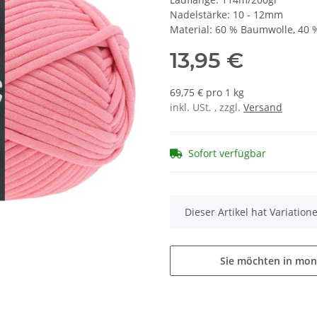
Nadelstärke: 10 - 12mm
Material: 60 % Baumwolle, 40 
13,95 €
69,75 € pro 1 kg
inkl. USt. , zzgl.
Versand
Sofort verfügbar
x
Dieser Artikel hat Variatio
Sie möchten in mon