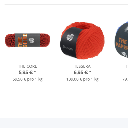
THE CORE
TESSERA
T
5,95 €
*
6,95 €
*
59,50 € pro 1 kg
139,00 € pro 1 kg
79,