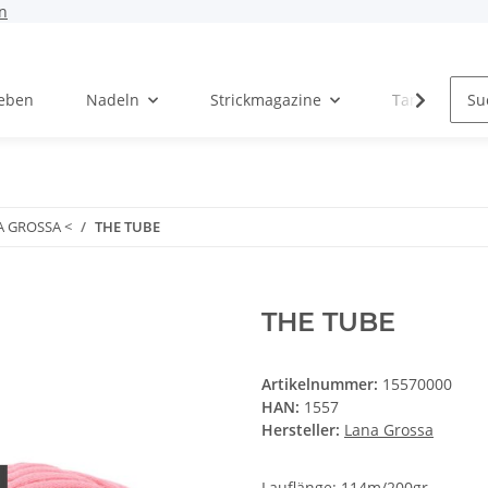
n
Leben
Nadeln
Strickmagazine
Tanja Steinb
A GROSSA <
THE TUBE
THE TUBE
Artikelnummer:
15570000
HAN:
1557
Hersteller:
Lana Grossa
Lauflänge: 114m/200gr